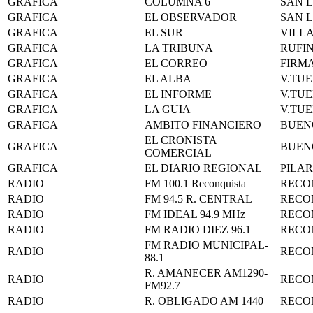
GRAFICA
COLUMNA 6
SAN 
GRAFICA
EL OBSERVADOR
SAN 
GRAFICA
EL SUR
VILLA
GRAFICA
LA TRIBUNA
RUFI
GRAFICA
EL CORREO
FIRM
GRAFICA
EL ALBA
V.TU
GRAFICA
EL INFORME
V.TU
GRAFICA
LA GUIA
V.TU
GRAFICA
AMBITO FINANCIERO
BUEN
EL CRONISTA
GRAFICA
BUEN
COMERCIAL
GRAFICA
EL DIARIO REGIONAL
PILAR
RADIO
FM 100.1 Reconquista
RECO
RADIO
FM 94.5 R. CENTRAL
RECO
RADIO
FM IDEAL 94.9 MHz
RECO
RADIO
FM RADIO DIEZ 96.1
RECO
FM RADIO MUNICIPAL-
RADIO
RECO
88.1
R. AMANECER AM1290-
RADIO
RECO
FM92.7
RADIO
R. OBLIGADO AM 1440
RECO