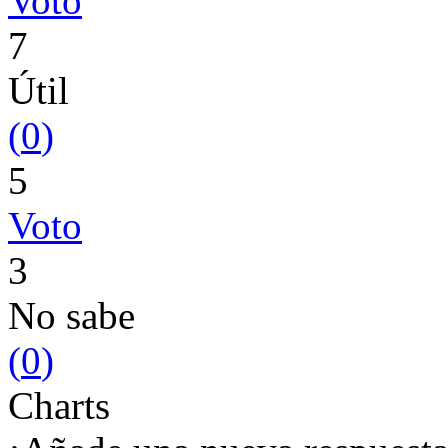
Voto
7
Útil
(
0
)
5
Voto
3
No sabe
(
0
)
Charts