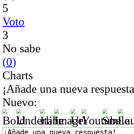
5
Voto
3
No sabe
(
0
)
Charts
¡Añade una nueva respuesta
Nuevo: