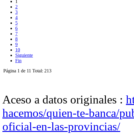
1
2
3
4
5
6
7
8
9
10
Siguiente
Fin
Página 1 de 11 Total: 213
Aceso a datos originales :
h
hacemos/quien-te-banca/publ
oficial-en-las-provincias/