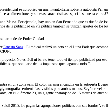
residencial se corporizó en una gigantografía sobre la autopista Panamer
de esas dimensiones y sin esas características especiales, cuesta entre
r a Massa. Por ejemplo, hay uno en San Fernando que es dueño de los c
s de la publicidad en vía pública también se utilizan aportes de los leg
 resaltaron desde Poder Ciudadano
dor
Ernesto Sanz
. El radical realizó un acto en el Luna Park que acom
NACION.
proyecto. No es fácil ni barato tener todo el tiempo publicidad por eso
úblicos, que son parte de los impuestos que pagamos todos".
entra en una zona gris. El color naranja encandila en la autopista Buen
s gigantografías enfrentadas, visibles para ambas manos. Según revela
e, en el kilómetro 23, un gigante anaranjado de 15 metros de ancho reza
 Scioli 2015, los pagan las agrupaciones políticas con sus fondos", se 