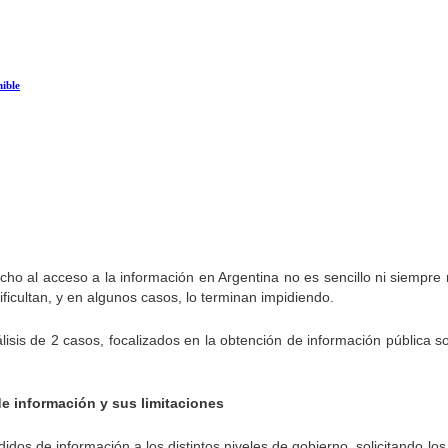
nible
recho al acceso a la información en Argentina no es sencillo ni siempr
dificultan, y en algunos casos, lo terminan impidiendo.
lisis de 2 casos, focalizados en la obtención de información pública s
e información y sus limitaciones
dos de información a los distintos niveles de gobierno, solicitando los d