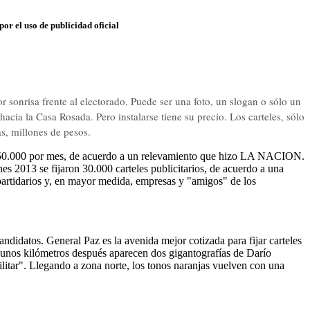
or el uso de publicidad oficial
r sonrisa frente al electorado. Puede ser una foto, un slogan o sólo un
hacia la Casa Rosada. Pero instalarse tiene su precio. Los carteles, sólo
as, millones de pesos.
 $150.000 por mes, de acuerdo a un relevamiento que hizo LA NACION.
es 2013 se fijaron 30.000 carteles publicitarios, de acuerdo a una
 partidarios y, en mayor medida, empresas y "amigos" de los
didatos. General Paz es la avenida mejor cotizada para fijar carteles
Algunos kilómetros después aparecen dos gigantografías de Darío
litar". Llegando a zona norte, los tonos naranjas vuelven con una