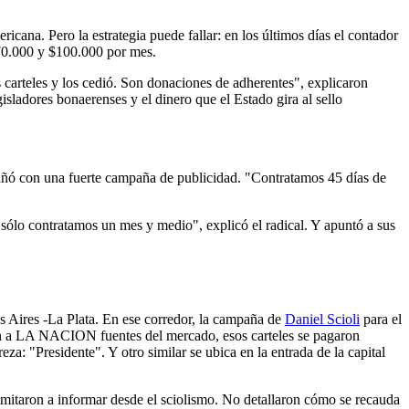
icana. Pero la estrategia puede fallar: en los últimos días el contador
 $70.000 y $100.000 por mes.
arteles y los cedió. Son donaciones de adherentes", explicaron
isladores bonaerenses y el dinero que el Estado gira al sello
pañó con una fuerte campaña de publicidad. "Contratamos 45 días de
 sólo contratamos un mes y medio", explicó el radical. Y apuntó a sus
os Aires -La Plata. En ese corredor, la campaña de
Daniel Scioli
para el
ron a LA NACION fuentes del mercado, esos carteles se pagaron
: "Presidente". Y otro similar se ubica en la entrada de la capital
limitaron a informar desde el sciolismo. No detallaron cómo se recauda