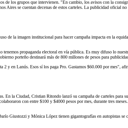
os de los grupos que intervienen. "En cambio, los avisos con la consig
os Aires se cuentan decenas de estos carteles. La publicidad oficial no
El uso de la imagen institucional para hacer campaña impacta en la equi
i no tenemos propaganda electoral en vía pública. Es muy difuso lo nues
gobierno porteño destinará más de 800 millones de pesos para publicidad 
a 2 y en Lanús. Esos sí los paga Pro. Gastamos $60.000 por mes", afi
tas. En la Ciudad, Cristian Ritondo lanzó su campaña de carteles para su
laboraron con entre $100 y $4000 pesos por mes, durante tres meses.
ío Giustozzi y Mónica López tienen gigantografías en autopistas se cot