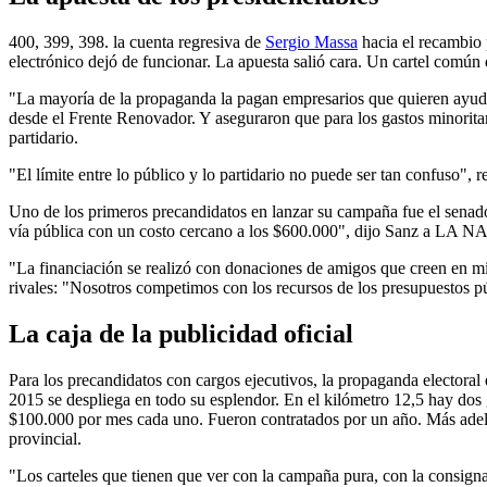
400, 399, 398. la cuenta regresiva de
Sergio Massa
hacia el recambio p
electrónico dejó de funcionar. La apuesta salió cara. Un cartel común 
"La mayoría de la propaganda la pagan empresarios que quieren ayuda
desde el Frente Renovador. Y aseguraron que para los gastos minoritario
partidario.
"El límite entre lo público y lo partidario no puede ser tan confuso",
Uno de los primeros precandidatos en lanzar su campaña fue el sena
vía pública con un costo cercano a los $600.000", dijo Sanz a LA 
"La financiación se realizó con donaciones de amigos que creen en mi 
rivales: "Nosotros competimos con los recursos de los presupuestos p
La caja de la publicidad oficial
Para los precandidatos con cargos ejecutivos, la propaganda electoral 
2015 se despliega en todo su esplendor. En el kilómetro 12,5 hay do
$100.000 por mes cada uno. Fueron contratados por un año. Más adelant
provincial.
"Los carteles que tienen que ver con la campaña pura, con la consigna