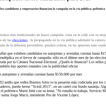
os candidatos y empresarios financian la campaña en la vía pública; polémica p
formas más tradicionales de hacer campaña: estar en la calle con su mejo
ño de las
elecciones
, la propaganda en la vía pública adelantó la carrera 
ta de la difusión proselitista, pueden cotizar, en las apuestas más osad
afías que exhiben candidatos en autopistas y avenidas cuestan hasta
ultiplica en el fervor de campaña: sólo en el último mes de las eleccion
izada por la Cámara Nacional Electoral. ¿Quién lo financia? Los sellos
mbién hay aportes estatales con la publicidad oficial.
en autopistas y avenidas cuestan hasta $150.000 por mes
anillo que rodea Buenos Aires es la pasarela más codiciada por los can
Mataderos, puede leerse "Scioli 2015", en un cartel con fondo naranja. 
 polémico Mario Ishii con su lema: "Ni estudia ni trabaja. Servicio Mi
se suma Jorge Macri, intendente Pro de Vicente López.