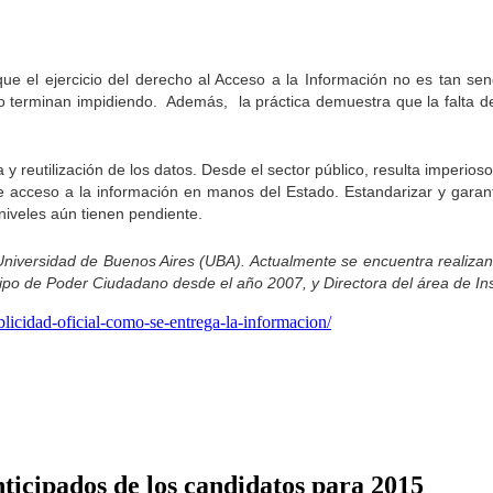
que el ejercicio del derecho al Acceso a la Información no es tan sen
, lo terminan impidiendo. Además, la práctica demuestra que la falta d
 y reutilización de los datos. Desde el sector público, resulta imperi
de acceso a la información en manos del Estado. Estandarizar y garanti
niveles aún tienen pendiente.
Universidad de Buenos Aires (UBA). Actualmente se encuentra realizan
ipo de Poder Ciudadano desde el año 2007, y Directora del área de In
blicidad-oficial-como-se-entrega-la-informacion/
nticipados de los candidatos para 2015