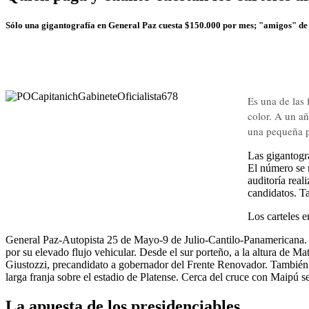
Sólo una gigantografía en General Paz cuesta $150.000 por mes; "amigos" de l
Es una de las 
color. A un a
una pequeña pa
Las gigantogr
El número se m
auditoría real
candidatos. Ta
Los carteles 
General Paz-Autopista 25 de Mayo-9 de Julio-Cantilo-Panamericana. El 
por su elevado flujo vehicular. Desde el sur porteño, a la altura de 
Giustozzi, precandidato a gobernador del Frente Renovador. También el
larga franja sobre el estadio de Platense. Cerca del cruce con Maipú 
La apuesta de los presidenciables