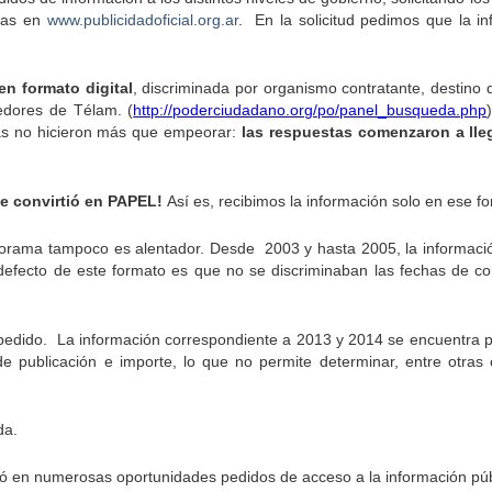
idas en
www.publicidadoficial.org.ar
. En la solicitud pedimos que la i
en formato digital
, discriminada por organismo contratante, destino d
edores de Télam. (
http://poderciudadano.org/po/panel_busqueda.php
as no hicieron más que empeorar:
las respuestas comenzaron a lleg
se convirtió en PAPEL!
Así es, recibimos la información solo en ese form
orama tampoco es alentador. Desde 2003 y hasta 2005, la información
defecto de este formato es que no se discriminaban las fechas de cont
pedido. La información correspondiente a 2013 y 2014 se encuentra pu
e publicación e importe, lo que no permite determinar, entre otras 
da.
ó en numerosas oportunidades pedidos de acceso a la información públi