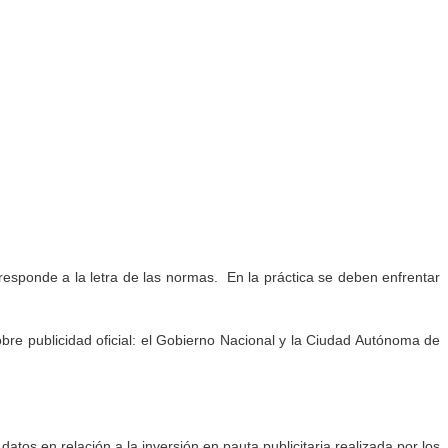
e responde a la letra de las normas. En la práctica se deben enfrentar
obre publicidad oficial: el Gobierno Nacional y la Ciudad Autónoma de
atos en relación a la inversión en pauta publicitaria realizada por los