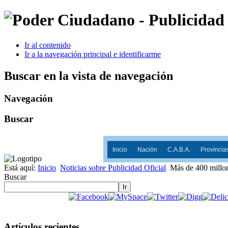
Ir al contenido
Ir a la navegación principal e identificarme
Buscar en la vista de navegación
Navegación
Buscar
Inicio
Nación
C.A.B.A.
Provincia
Está aquí:
Inicio
Noticias sobre Publicidad Oficial
Más de 400 millon
Buscar
Ir
Artículos recientes