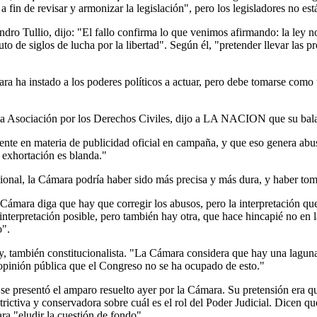
 fin de revisar y armonizar la legislación", pero los legisladores no está
andro Tullio, dijo: "El fallo confirma lo que venimos afirmando: la ley n
uto de siglos de lucha por la libertad". Según él, "pretender llevar las p
ra ha instado a los poderes políticos a actuar, pero debe tomarse como 
 la Asociación por los Derechos Civiles, dijo a LA NACION que su bal
nte en materia de publicidad oficial en campaña, y que eso genera abus
u exhortación es blanda."
ional, la Cámara podría haber sido más precisa y más dura, y haber tom
Cámara diga que hay que corregir los abusos, pero la interpretación que 
terpretación posible, pero también hay otra, que hace hincapié no en la 
o".
, también constitucionalista. "La Cámara considera que hay una laguna y
a opinión pública que el Congreso no se ha ocupado de esto."
 presentó el amparo resuelto ayer por la Cámara. Su pretensión era que
strictiva y conservadora sobre cuál es el rol del Poder Judicial. Dicen 
ra "eludir la cuestión de fondo"..