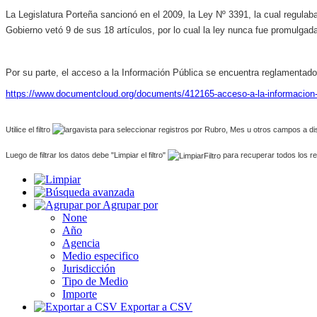
La Legislatura Porteña sancionó en el 2009, la Ley Nº 3391, la cual regulaba 
Gobierno vetó 9 de sus 18 artículos, por lo cual la ley nunca fue promulgad
Por su parte, el acceso a la Información Pública se encuentra reglamentado
https://www.documentcloud.org/documents/412165-acceso-a-la-informacio
Utilice el filtro
para seleccionar registros por Rubro, Mes u otros campos a di
Luego de filtrar los datos debe "Limpiar el filtro"
para recuperar todos los re
Agrupar por
None
Año
Agencia
Medio especifico
Jurisdicción
Tipo de Medio
Importe
Exportar a CSV