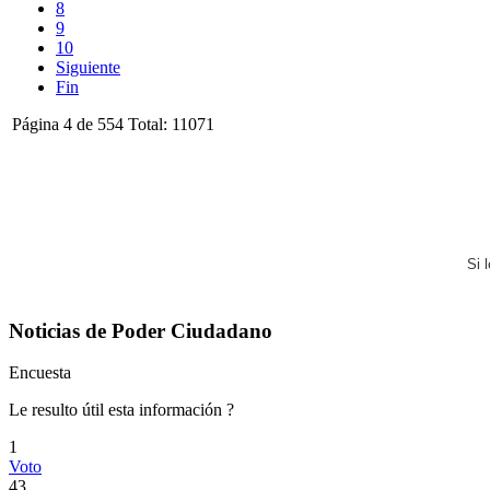
8
9
10
Siguiente
Fin
Página 4 de 554 Total: 11071
Si 
Noticias de Poder Ciudadano
Encuesta
Le resulto útil esta información ?
1
Voto
43