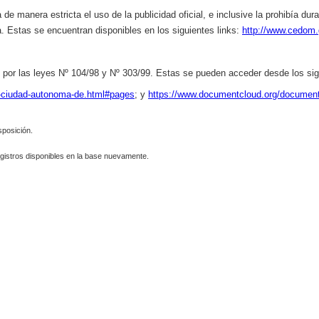
de manera estricta el uso de la publicidad oficial, e inclusive la prohibía du
a.
Estas se encuentran disponibles en los siguientes links:
http://www.cedom.
 por las leyes Nº 104/98 y Nº 303/99.
Estas se pueden acceder desde los sigu
n-ciudad-autonoma-de.html#pages
; y
https://www.documentcloud.org/document
sposición.
gistros disponibles en la base nuevamente.