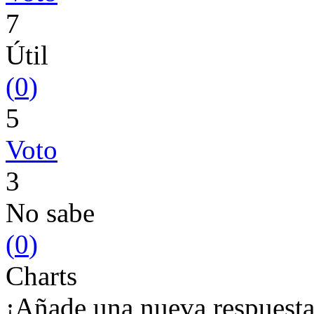
7
Útil
(
0
)
5
Voto
3
No sabe
(
0
)
Charts
¡Añade una nueva respuesta