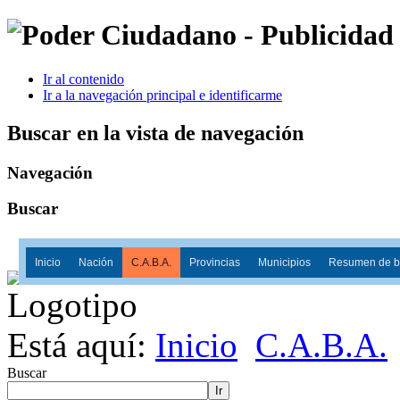
Ir al contenido
Ir a la navegación principal e identificarme
Buscar en la vista de navegación
Navegación
Buscar
Inicio
Nación
C.A.B.A.
Provincias
Municipios
Resumen de ba
Está aquí:
Inicio
C.A.B.A.
Buscar
Ir