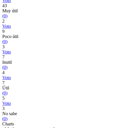
Voto
43
Muy útil
(
0
)
2
Voto
9
Poco útil
(
0
)
3
Voto
7
Inutil
(
0
)
4
Voto
7
Útil
(
0
)
5
Voto
3
No sabe
(
0
)
Charts