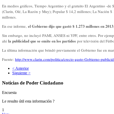
En medios gráficos, Tiempo Argentino y el gratuito El Argentino -de S
(Clarín, Olé, La Razón y Muy); Popular $ 14,2 millones; La Nación $ 1
millones.
el Gobierno dijo que gastó $ 1.273 millones en 2013
En ese informe,
Sin embargo, no incluyó PAMI, ANSES ni YPF, entre otros. Por ejempl
la publicidad que se emite en los partidos
ahí
por televisión del Fútb
La última información que brindó previamente el Gobierno fue en marzo
Fuente:
http://www.clarin.com/politica/crecio-gasto-Gobierno-public
< Anterior
Siguiente >
Noticias de Poder Ciudadano
Encuesta
Le resulto útil esta información ?
1