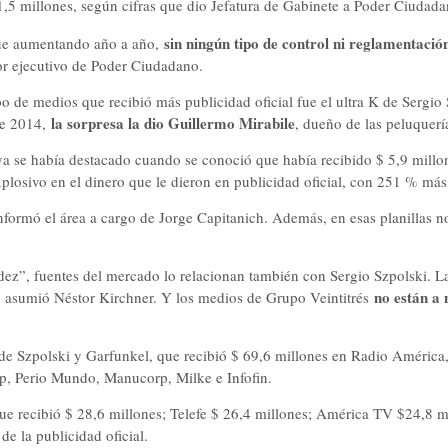
,5 millones, según cifras que dio Jefatura de Gabinete a Poder Ciudadan
sin ningún tipo de control ni reglamentació
ue aumentando año a año,
or ejecutivo de Poder Ciudadano.
po de medios que recibió más publicidad oficial fue el ultra K de Sergi
la sorpresa la dio Guillermo Mirabile
de 2014,
, dueño de las peluquerí
ya se había destacado cuando se conoció que había recibido $ 5,9 millon
plosivo en el dinero que le dieron en publicidad oficial, con 251 % más
nformó el área a cargo de Jorge Capitanich. Además, en esas planillas n
ez”, fuentes del mercado lo relacionan también con Sergio Szpolski. L
no están a
 asumió Néstor Kirchner. Y los medios de Grupo Veintitrés
de Szpolski y Garfunkel, que recibió $ 69,6 millones en Radio América,
up, Perio Mundo, Manucorp, Milke e Infofin.
que recibió $ 28,6 millones; Telefe $ 26,4 millones; América TV $24,8 m
e la publicidad oficial.