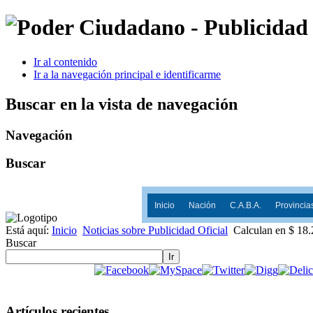
Ir al contenido
Ir a la navegación principal e identificarme
Buscar en la vista de navegación
Navegación
Buscar
Inicio
Nación
C.A.B.A.
Provincia
Está aquí:
Inicio
Noticias sobre Publicidad Oficial
Calculan en $ 18.
Buscar
Ir
Artículos recientes