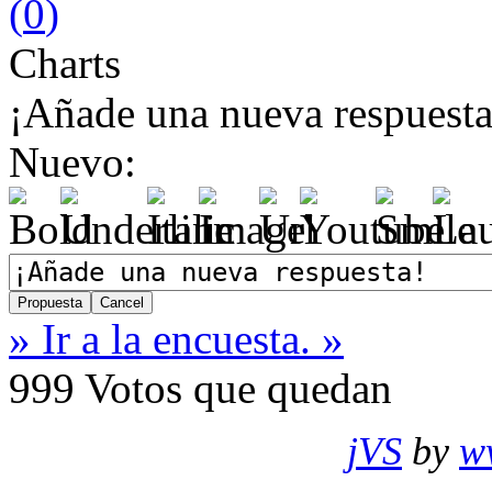
(
0
)
Charts
¡Añade una nueva respuesta
Nuevo:
» Ir a la encuesta. »
999
Votos que quedan
jVS
by
w