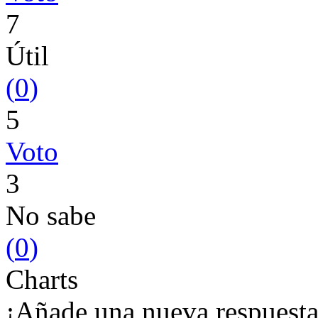
7
Útil
(
0
)
5
Voto
3
No sabe
(
0
)
Charts
¡Añade una nueva respuesta