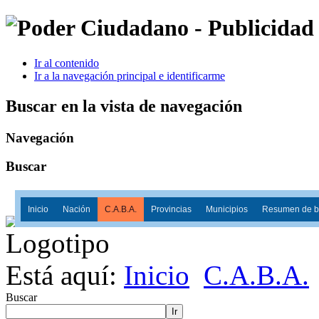
Ir al contenido
Ir a la navegación principal e identificarme
Buscar en la vista de navegación
Navegación
Buscar
Inicio
Nación
C.A.B.A.
Provincias
Municipios
Resumen de ba
Está aquí:
Inicio
C.A.B.A.
Buscar
Ir