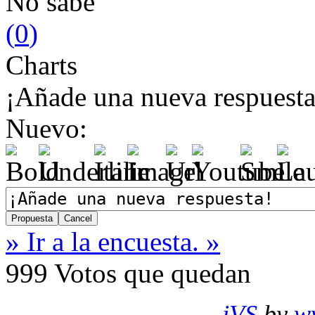
No sabe
(
0
)
Charts
¡Añade una nueva respuesta
Nuevo:
» Ir a la encuesta. »
999
Votos que quedan
jVS
by
w